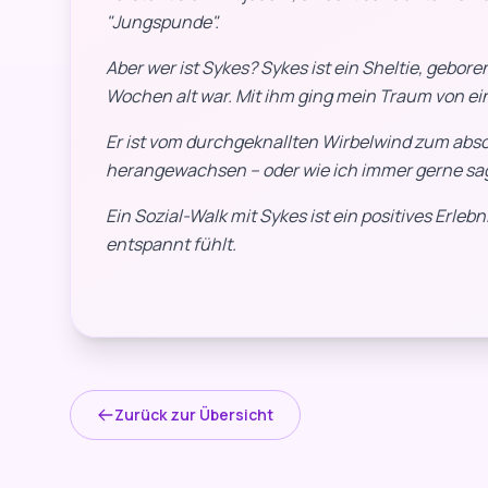
"Jungspunde".
Aber wer ist Sykes? Sykes ist ein Sheltie, geboren
Wochen alt war. Mit ihm ging mein Traum von ein
Er ist vom durchgeknallten Wirbelwind zum absol
herangewachsen – oder wie ich immer gerne sage
Ein Sozial-Walk mit Sykes ist ein positives Erl
entspannt fühlt.
Zurück zur Übersicht