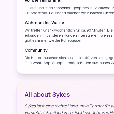
Vor der Teilnahme:
Ein ausführliches Kennenlerngespräch ist Voraussetz
Gruppe stößt. Bei Bedarf machen wir zunächst Einze
Während des Walks:
Wir treffen uns 1x wöchentlich für ca. 90 Minuten. 
erkunden, mit anderen Hunden interagieren (wenn s
gibt es immer wieder Ruhepausen.
Community:
Die Halter tauschen sich aus, unterstützen sich gege
Eine WhatsApp-Gruppe ermöglicht den Austausch zw
All about Sykes
Sykes ist meine rechte Hand, mein Partner für al
versteht sich mit jedem, er lockt schüchterne 